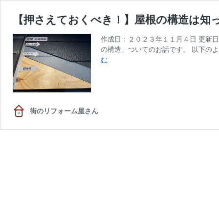
【押さえておくべき！】屋根の構造は知
作成日：２０２３年１１月４日 更新
の構造」ついてのお話です。 以下の
【押
む
さ
え
て
お
く
街のリフォーム屋さん
べ
き！】
屋
根
の
構
造
は
知
っ