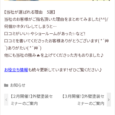
【当社が選ばれる理由 5選】
当社のお客様がご指名頂いた理由をまとめてみました(^^)/
何個かネタバレしてしまうと…
口コミがいい✨やショールームがあった✨など！
口コミを書いてくださったお客様ありがとうございます( *´艸
｀)ありがたい( *´艸｀)
他にも当社の強み🔥を上げてくださった方もおりました♪
お役立ち情報
も続々更新しています！ぜひご覧ください♪
Categories
お知らせ
【２月開催！】外壁塗装セ
【３月開催！】外壁塗装セ
ミナーのご案内
ミナーのご案内