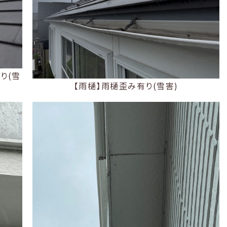
り(雪
【雨樋】雨樋歪み有り(雪害)