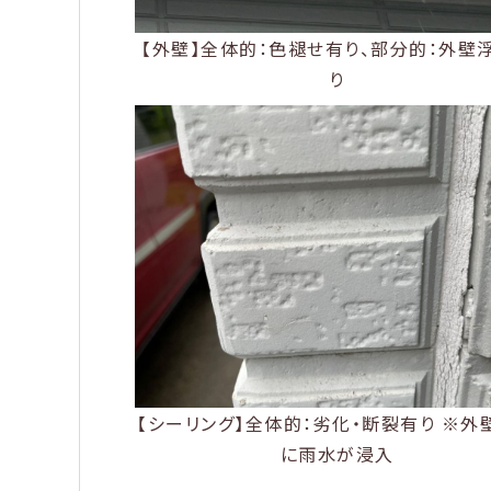
【外壁】全体的：色褪せ有り、部分的：外壁
り
【シーリング】全体的：劣化・断裂有り ※外
に雨水が浸入