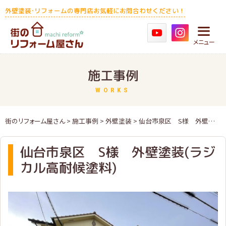
Skip
外壁塗装･リフォームの専門店
お気軽にお問合わせください！
to
content
メニュー
施工事例
WORKS
街のリフォーム屋さん
>
施工事例
>
外壁塗装
>
仙台市泉区 S様 外壁塗装(ラジカル高耐候塗料)
仙台市泉区 S様 外壁塗装(ラジ
カル高耐候塗料)