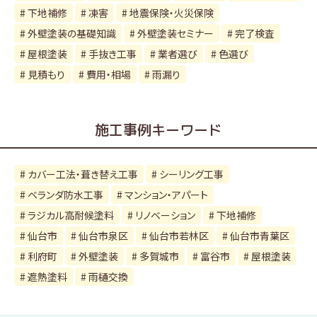
下地補修
凍害
地震保険・火災保険
外壁塗装の基礎知識
外壁塗装セミナー
完了検査
屋根塗装
手抜き工事
業者選び
色選び
見積もり
費用・相場
雨漏り
施工事例キーワード
カバー工法・葺き替え工事
シーリング工事
ベランダ防水工事
マンション・アパート
ラジカル高耐候塗料
リノベーション
下地補修
仙台市
仙台市泉区
仙台市若林区
仙台市青葉区
利府町
外壁塗装
多賀城市
富谷市
屋根塗装
遮熱塗料
雨樋交換