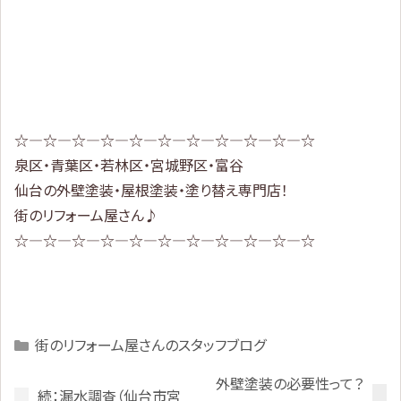
☆—☆—☆—☆—☆—☆—☆—☆—☆—☆—☆
泉区・青葉区・若林区・宮城野区・富谷
仙台の外壁塗装・屋根塗装・塗り替え専門店！
街のリフォーム屋さん♪
☆—☆—☆—☆—☆—☆—☆—☆—☆—☆—☆
Categories
街のリフォーム屋さんのスタッフブログ
外壁塗装の必要性って？
続：漏水調査（仙台市宮