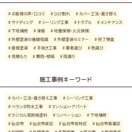
ブ
お客様の声・口コミ
ひび割れ
カバー工法・葺き替え
サイディング
シーリング工事
トラブル
メンテナンス
下地補修
凍害
地震保険・火災保険
外壁塗装の基礎知識
外壁塗装セミナー
完了検査
屋根塗装
手抜き工事
業者選び
色選び
見積もり
費用・相場
雨漏り
施工事例キーワード
カバー工法・葺き替え工事
シーリング工事
ベランダ防水工事
マンション・アパート
ラジカル高耐候塗料
リノベーション
下地補修
仙台市
仙台市泉区
仙台市若林区
仙台市青葉区
利府町
外壁塗装
多賀城市
富谷市
屋根塗装